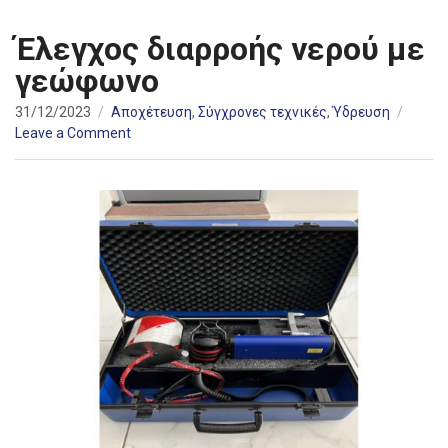
Έλεγχος διαρροής νερού με
γεώφωνο
31/12/2023
Αποχέτευση
,
Σύγχρονες τεχνικές
,
Ύδρευση
on
Leave a Comment
Έλεγχος
διαρροής
νερού
με
γεώφωνο